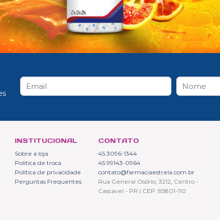
es
INSTITUCIONAL
CONTATO
Sobre a loja
45 3096-1344
Política de troca
45 99143-0964
Política de privacidade
contato@farmaciaestrela.com.br
Perguntas Frequentes
Rua General Osório, 3212, Centro -
Cascavel - PR | CEP: 85801-110