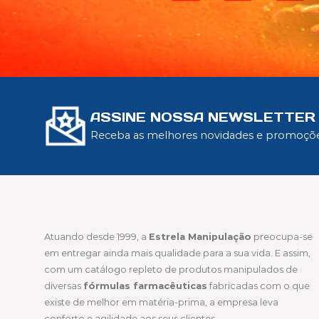
ASSINE NOSSA NEWSLETTER
Receba as melhores novidades e promoçõ
Atuando desde 1999, a
Estrela Manipulação
preocupa-se
em entregar ainda mais qualidade para a sua vida. E assim,
com um catálogo repleto de produtos manipulados de
diversas
fórmulas farmacêuticas
fabricadas com o que
existe de melhor em matéria-prima, a empresa leva
conforto e agilidade aos seus clientes.