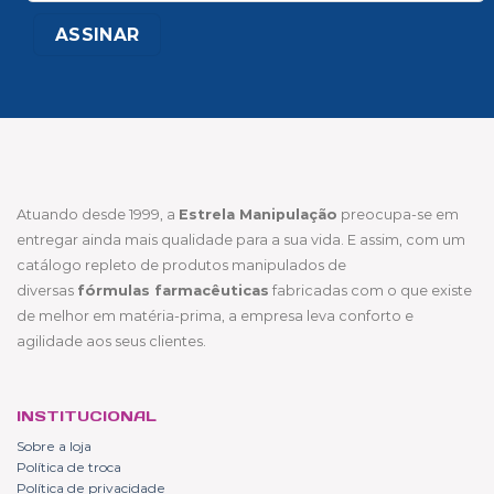
Atuando desde 1999, a
Estrela Manipulação
preocupa-se em
entregar ainda mais qualidade para a sua vida. E assim, com um
catálogo repleto de produtos manipulados de
diversas
fórmulas farmacêuticas
fabricadas com o que existe
de melhor em matéria-prima, a empresa leva conforto e
agilidade aos seus clientes.
INSTITUCIONAL
Sobre a loja
Política de troca
Política de privacidade