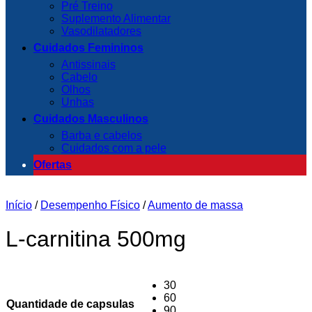
Pré Treino
Suplemento Alimentar
Vasodilatadores
Cuidados Femininos
Antissinais
Cabelo
Olhos
Unhas
Cuidados Masculinos
Barba e cabelos
Cuidados com a pele
Ofertas
Início
/
Desempenho Físico
/
Aumento de massa
L-carnitina 500mg
30
60
Quantidade de capsulas
90