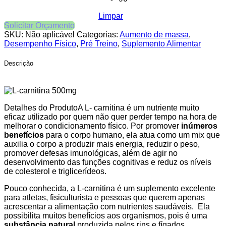
Limpar
Solicitar Orçamento
SKU:
Não aplicável
Categorias:
Aumento de massa
,
Desempenho Físico
,
Pré Treino
,
Suplemento Alimentar
Descrição
Detalhes do Produto
A L- carnitina é um nutriente muito
eficaz utilizado por quem não quer perder tempo na hora de
melhorar o condicionamento físico. Por promover
inúmeros
benefícios
para o corpo humano, ela atua como um mix que
auxilia o corpo a produzir mais energia, reduzir o peso,
promover defesas imunológicas, além de agir no
desenvolvimento das funções cognitivas e reduz os níveis
de colesterol e triglicerídeos.
Pouco conhecida, a L-carnitina é um suplemento excelente
para atletas, fisiculturista e pessoas que querem apenas
acrescentar a alimentação com nutrientes saudáveis. Ela
possibilita muitos benefícios aos organismos, pois é uma
substância natural
produzida pelos rins e fígados,